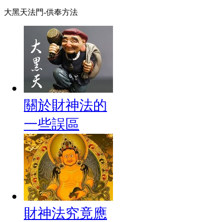
大黑天法門-供奉方法
關於財神法的
一些誤區
財神法究竟應