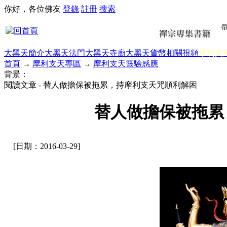
你好，各位佛友
登錄
註冊
搜索
大黑天簡介
大黑天法門
大黑天寺廟
大黑天貨幣
相關視頻
摩利支
首頁
→
摩利支天專區
→
摩利支天靈驗感應
背景：
閱讀文章 - 替人做擔保被拖累，持摩利支天咒順利解困
替人做擔保被拖累
[日期：2016-03-29]