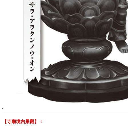
【寺廟境內景觀】：