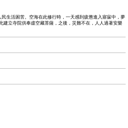
人民生活困苦。空海在此修行時，一天感到疲憊進入寤寐中，夢
此建立寺院供奉虛空藏菩薩，之後，災難不在，人人過著安樂