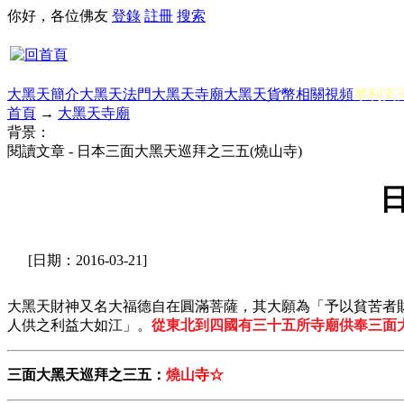
你好，各位佛友
登錄
註冊
搜索
大黑天簡介
大黑天法門
大黑天寺廟
大黑天貨幣
相關視頻
摩利支
首頁
→
大黑天寺廟
背景：
閱讀文章 - 日本三面大黑天巡拜之三五(燒山寺)
[日期：2016-03-21]
大黑天財神又名大福德自在圓滿菩薩，其大願為「予以貧苦者
人供之利益大如江」。
從東北到四國有三十五所寺廟供奉三面
三面大黑天巡拜之三五：
燒山
寺☆