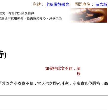
主站：
七葉佛教書舍
問題查詢：
留言板
)
如覺得此文不錯，請
按
「常奉之令衣食不缺，常人供之即來其家，令富貴官位爵祿，商