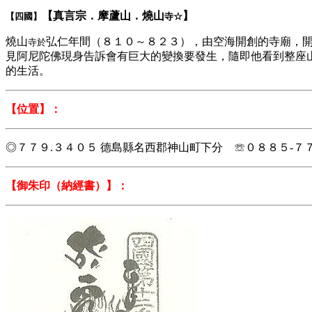
【真言宗．摩蘆山．燒山
】
【四國】
寺☆
燒山
弘仁年間（８１０～８２３），由空海開創的寺廟，開
寺於
見阿尼陀佛現身告訴會有巨大的變換要發生，隨即他看到整座
的生活。
【位置】：
◎７７９.３４０５ 德島縣名西郡神山町下分 ☏０８８５-７
【御朱印（納經書）】：