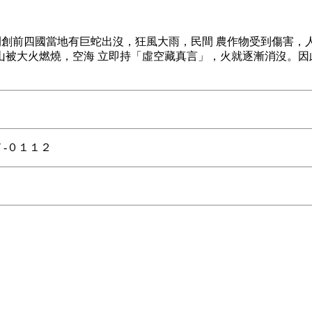
創前四國當地有巨蛇出沒，狂風大雨，民間 農作物受到傷害，
山被大火燃燒，空海 立即持「虛空藏真言」，火就逐漸消沒。因
７-０１１２