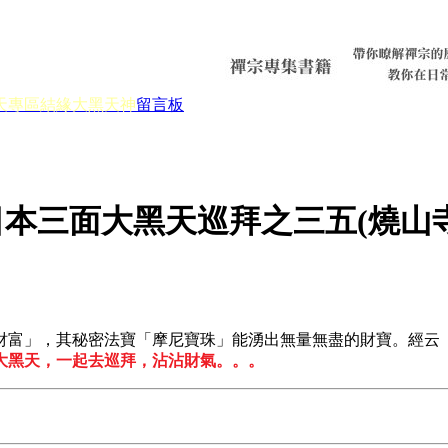
天專區
結緣大黑天神
留言板
日本三面大黑天巡拜之三五(燒山寺
財富」，其秘密法寶「摩尼寶珠」能湧出無量無盡的財寶。經云
大黑天，一起去巡拜，沾沾財氣。。。