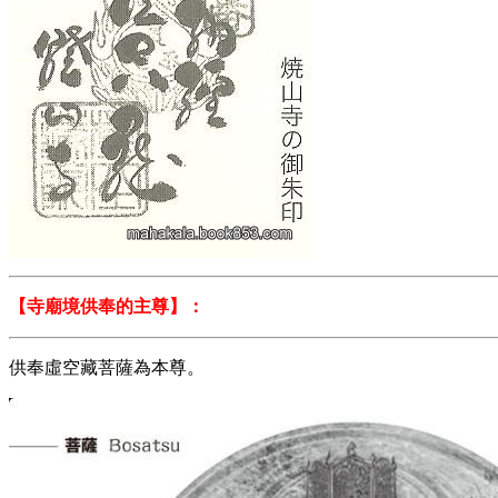
【寺廟境供奉的主尊】：
供奉虛空藏菩薩為本尊。