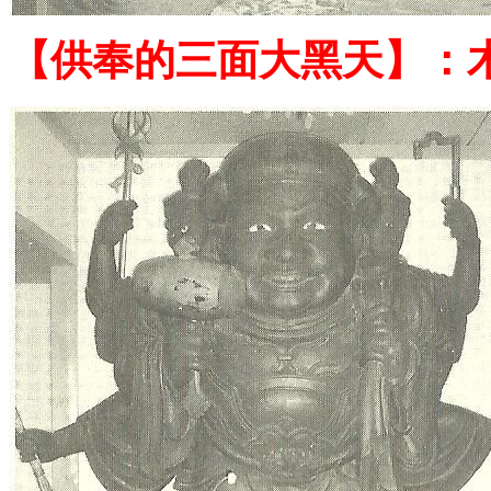
【供奉的
三面大黑天
】：