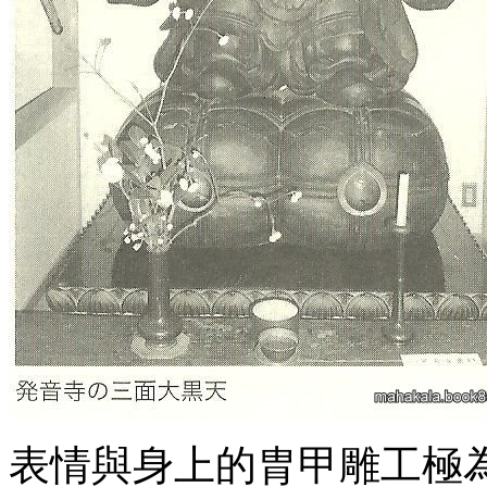
表情與身上的胄甲雕工極