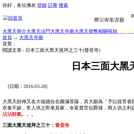
你好，各位佛友
登錄
註冊
搜索
大黑天簡介
大黑天法門
大黑天寺廟
大黑天貨幣
相關視頻
摩利支
首頁
→
大黑天寺廟
背景：
閱讀文章 - 日本三面大黑天巡拜之三十(發音寺)
日本三面大黑天
[日期：2016-03-20]
大黑天財神又名大福德自在圓滿菩薩，其大願為「予以貧苦者
衣食不缺，常人供之即來其家，令富貴官位爵祿，商人供之利
沾沾財氣。。。
三面大黑天巡拜之三十：
發音寺