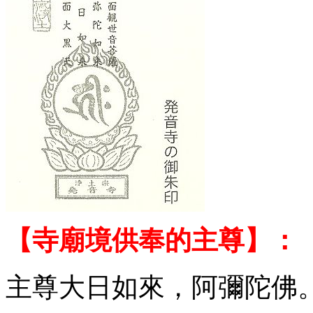
【寺廟境供奉的主尊】：
主尊大日如來，阿彌陀佛