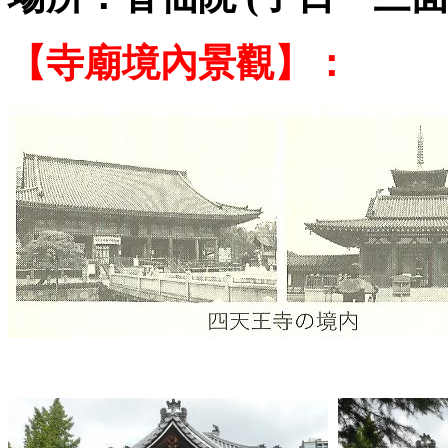
【寺廟境內景觀】：