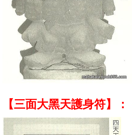
【
三面大黑天護身符
】：