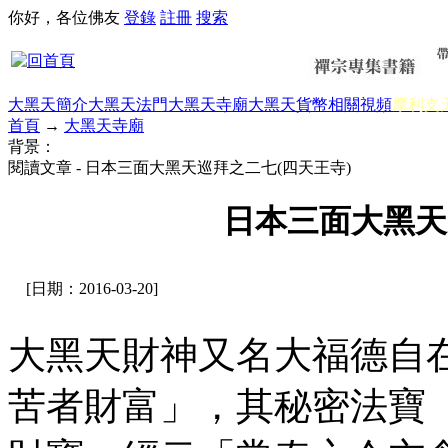
你好，各位佛友
登錄
註冊
搜索
大黑天簡介
大黑天法門
大黑天寺廟
大黑天貨幣
相關視頻
摩利支
首頁
→
大黑天寺廟
背景：
閱讀文章 - 日本三面大黑天巡拜之二七(四天王寺)
日本三面大黑天
[日期：2016-03-20]
大黑天財神又名大福德自
苦者財富」，其秘密法寶