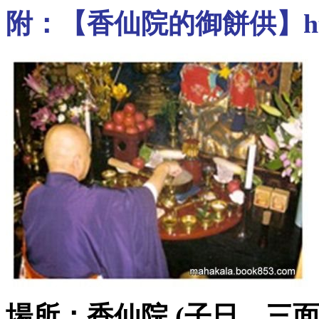
附：【香仙院的御餅供】
h
場所：香仙院 (
子日 三面