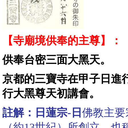
【寺廟境供奉的主尊】：
供奉台密三面大黑天。
京都
的三寶寺在甲子日進行
行大黑尊天初講會。
註解：
日蓮宗-日
佛教
主要
（約
13世紀
）所創立。也