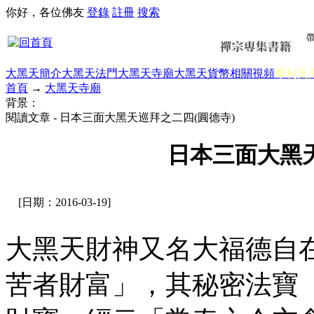
你好，各位佛友
登錄
註冊
搜索
大黑天簡介
大黑天法門
大黑天寺廟
大黑天貨幣
相關視頻
摩利支
首頁
→
大黑天寺廟
背景：
閱讀文章 - 日本三面大黑天巡拜之二四(圓德寺)
日本三面大黑天
[日期：2016-03-19]
大黑天財神又名大福德自
苦者財富」，其秘密法寶