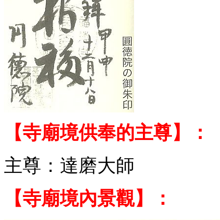
【寺廟境供奉的主尊】：
主尊：達磨大師
【寺廟境內景觀】：