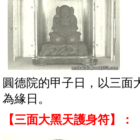
圓德院的甲子日，以三面
為緣日。
【
三面大黑天護身符
】：