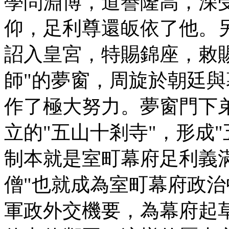
學問淵博，道譽隆高，深
仰，足利尊還皈依了他。
詔入皇宮，特賜錦座，敕賜
師"的夢窗，周旋於朝廷
作了極大努力。夢窗門下
立的"五山十剎寺"，形成"
制本就是室町幕府足利義
僧"也就成為室町幕府政
軍政外交機要，為幕府起