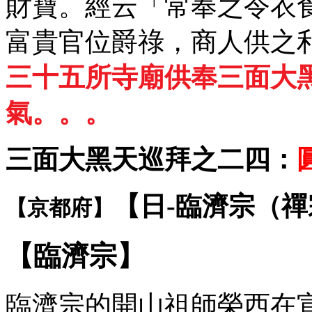
財寶。經云「常奉之令衣
富貴官位爵祿，商人供之
三十五所寺廟供奉三面大
氣。。。
三面大黑天巡拜之二四：
【日-臨濟宗（
【
京都
府】
【臨濟宗】
臨濟宗的開山祖師榮西在