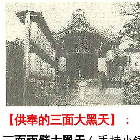
【供奉的
三面大黑天
】：