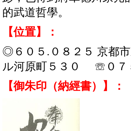
的武道哲學。
【位置】：
◎６０５.０８２５
京都
市
ル河原町５３０ ☏０７５
【御朱印（納經書）】：