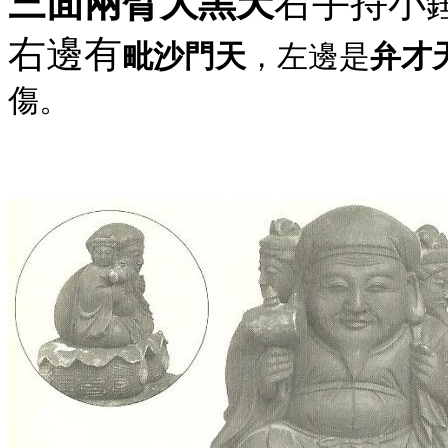
三面兩臂大黑天
右手持小
右邊有
毗沙門天
，左邊是
弁才
傷。