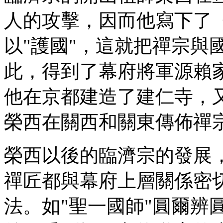
人的攻擊，因而他寫下了《
以"護國"，這就把禪宗與
此，得到了幕府將軍源賴
他在
京都
建造了建仁寺，
榮西在關西和關東傳佈禪
榮西以後的臨濟宗的發展
禪匠都與幕府上層關係密
法。如"聖一國師"圓爾辨