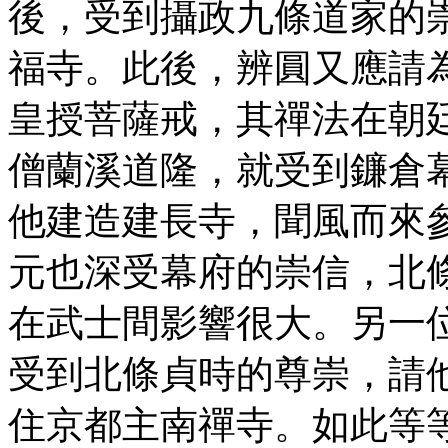
後，受到攝政九條道家的
福寺
。此後，辨圓又應請
皇授菩薩戒，其禪法在朝
僧蘭溪道隆，就受到鐮倉
他建造建長寺，聞風而來
元也深受幕府的崇信，北
在武士間影響很大。另一
受到北條貞時的尊崇，請
住
京都
主南禪寺。如此等