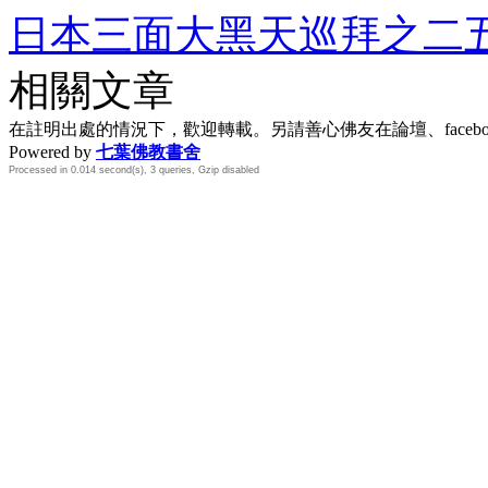
日本三面大黑天巡拜之二五
相關文章
在註明出處的情況下，歡迎轉載。另請善心佛友在論壇、face
Powered by
七葉佛教書舍
Processed in 0.014 second(s), 3 queries, Gzip disabled