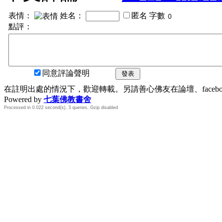
表情：
姓名：
匿名
字數
點評：
同意評論聲明
發表
在註明出處的情況下，歡迎轉載。另請善心佛友在論壇、face
Powered by
七葉佛教書舍
Processed in 0.022 second(s), 3 queries, Gzip disabled