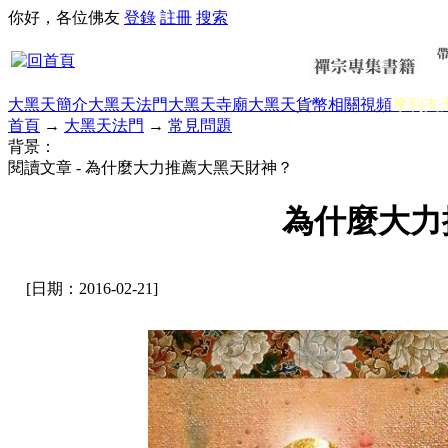
你好，各位佛友
登錄
註冊
搜索
大黑天簡介
大黑天法門
大黑天寺廟
大黑天貨幣
相關視頻
摩利支
首頁
→
大黑天法門
→
常見問題
背景：
閱讀文章 - 為什麼大力推薦大黑天財神？
為什麼大力
[日期：2016-02-21]