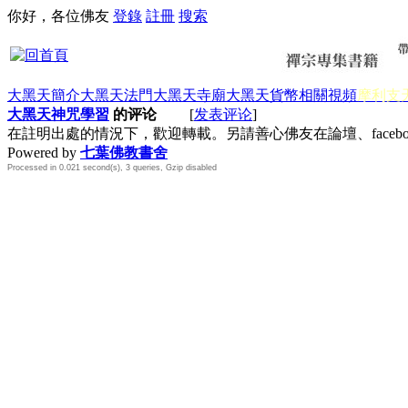
你好，各位佛友
登錄
註冊
搜索
大黑天簡介
大黑天法門
大黑天寺廟
大黑天貨幣
相關視頻
摩利支
大黑天神咒學習
的评论
[
发表评论
]
在註明出處的情況下，歡迎轉載。另請善心佛友在論壇、face
Powered by
七葉佛教書舍
Processed in 0.021 second(s), 3 queries, Gzip disabled