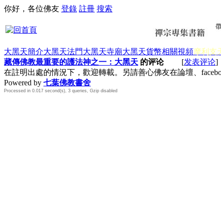
你好，各位佛友
登錄
註冊
搜索
大黑天簡介
大黑天法門
大黑天寺廟
大黑天貨幣
相關視頻
摩利支
藏傳佛教最重要的護法神之一：大黑天
的评论
[
发表评论
]
在註明出處的情況下，歡迎轉載。另請善心佛友在論壇、face
Powered by
七葉佛教書舍
Processed in 0.017 second(s), 3 queries, Gzip disabled